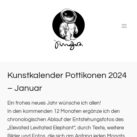
Zum
Inhalt
springen
Kunstkalender Pottikonen 2024
– Januar
Ein frohes neues Jahr wünsche ich allen! In den kommend
Ein frohes neues Jahr wünsche ich allen!
In den kommenden 12 Monaten ergänze ich den
chronologischen Ablauf der Entstehungsfotos des
„Elevated Levitated Elephant“, durch Texte, weitere
Bilder und Fotos, die sich am Anfang jeden Monats