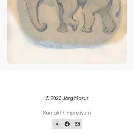
Obwohl ich die vier Stahlbögen über viele Jahre fast
täglich auf dem Weg zu meinem Atelier auf dem
Druckluftgelände passiert habe, hielt ich sie stets
ganz selbstverständlich für einen Hebekran oder
ähnliches, der im Zusammenhang mit dem Museum
der Schwerindustrie dort seinen Platz hat.
Dies änderte sich im Frühjahr 2016 durch ein
Gespräch mit André Wilger, einem Mitbegründer der
Oberhausener Geschichtswerkstatt, der bei unserer
Begegnung eher beiläufig bemerkte, dass die
© 2026 Jörg Mazur
Stahlbögen vor dem LVR Industriemuseum,
Traggerüste der Wuppertaler Schwebebahn seien.
Kontakt / Impressum
Noch während wir auf dem Altenberggelände
miteinander sprachen, bedauerte ich, dass nichts