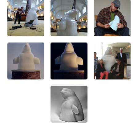
verabschiedet.
„Heimat für Rhineheart“ ist der Geschichte des
Weißwals gewidmet. Die lebensgroße Büste, die in
Anlehnung an die Reise des Wals, als bildhauerische
Odyssee an verschiedenen Orten in Duisburg
umgesetzt wurde, soll vergrößert und am Rheinufer
einen Standort bekommen.
Der Wal soll dort wieder auftauchen, wo er am 18.
Mai 1966 erstmals gesichtet wurde.
Angeregt durch anhaltende Diskussionen zum
Thema Fracking in NRW entstand 2014 die Idee, mit
einem Kunstwerk an die Ereignisse und das
politische Umdenken zu erinnern, das damals das
Auftauchen des Wals ausgelöst hat.
Mit festem Standort am Rhein soll „Rhineheart“ ein