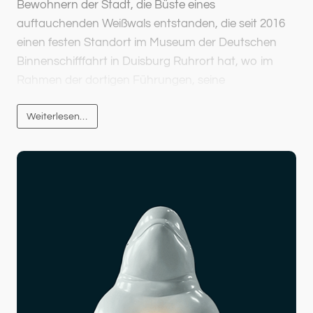
Bewohnern der Stadt, die Büste eines
auftauchenden Weißwals entstanden, die seit 2016
einen festen Standort im Museum der Deutschen
Binnenschifffahrt in Duisburg Ruhrort hat, wo im
Rahmen der dortigen Führungen, seine
beeindruckende Geschichte erzählt wird.
Weiterlesen…
Ein Denkmal für den Weißwal im Rhein
Am 14. Juni 1966 löste das Auftauchen eines
Weißwals vor dem Bonner Regierungsgebäude eine
politische Debatte über die katastrophale Qualität
des Rheinwassers aus. Der von Altöl und
Hautekzemen gezeichnete Wal wurde nach
vierwöchiger Odyssee im Niederrhein zum Thema
der Berichterstattung. Er markiert inmitten der