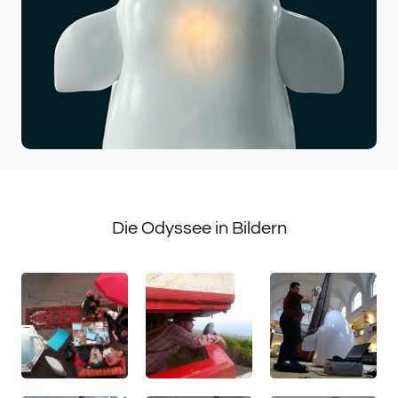
Blütezeit des Wirtschaftswunders einen Wendepunkt
für ein neues Umweltbewusstsein.
Seine Geschichte, die durch die Treibjagden des
damaligen Direktors des Duisburger Zoos, Dr.
Wolfgang Gewalt, die Öffentlichkeit erregte, zählt zu
einer der spannendsten am Niederrhein.
Als Fremdling aus dem Polarmeer gewann der Wal
binnen weniger Wochen die Solidarität der
Menschen in der Region, was letztlich dazu führte,
dass die Jagd auf ihn eingestellt wurde. Gegen den
Die Odyssee in Bildern
Strom erreichte er das Bundeshaus in Bonn, wo er
eine tief beeindruckte Menschenmenge zurückließ,
bevor er von dort den Weg zurück ins offene Meer
fand.
Noch im selben Jahr folgten Beschlüsse zur
Reduzierung industrieller Abwässer und die ersten
Umweltschutzgesetze der Bundesrepublik wurden