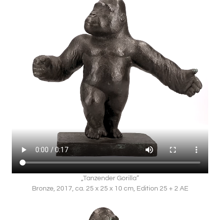
Affen in sich selbst aufzuspüren. Man braucht da
auch meist gar nicht lange zu suchen. Das schließt
die Ähnlichkeit der physischen Erscheinung zwar mit
ein, geht aber weit darüber hinaus.
Allein die genetische Übereinstimmung zwischen
Bonobos und Menschen beträgt 98,8 %. Das Blut
beider Arten ist sogar in dem Maße baugleich, dass
beide einander als Blutspender in Frage kommen
würden.
Die Forderungen des Great Ape Projects nach
Menschenrechten für Menschenaffen sind allein aus
diesem Grunde mehr als plausibel und böten zudem
„Tanzender Gorilla“
eine um das Vielfache verbesserte Möglichkeit, die
Bronze, 2017, ca. 25 x 25 x 10 cm, Edition 25 + 2 AE
Lebensräume der stark bedrohten Arten effektiver
schützen zu können.