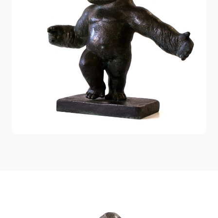
Menschenaffen oder den Frühmenschen zutun hat.
innerhalb der Gruppe der großen Menschenaffen, zu
denen ja ebenso der Schimpanse, der Bonobo und
der Orang Utan gehören, spielt der Gorilla für uns
beide nochmal eine zentrale Rolle.
So ist z.B. der Gorilla, den ich 2004 aus Gips
modelliert habe, und von dem hier einige Fotos zu
sehen sind, meine erste Arbeit, die in Bronze
gegossen wurde. Zudem ist es auch die einzige
Arbeit, die ich jemals aus Gips modelliert habe und
zwar in einem additiven Verfahren, um ein
Drahtskelett herum.
Alle anderen meiner Arbeiten sind durch
Herausschnitzen des Materials aus einem Block
entstanden.
Menschenaffen bieten eine schöne Möglichkeit den