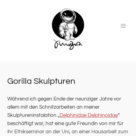
Zum
Inhalt
springen
Gorilla Skulpturen
Während ich gegen Ende der neunziger Jahre vor allem m
Während ich gegen Ende der neunziger Jahre vor
allem mit den Schnitzarbeiten an meiner
Skulptureninstalation „
Delphinidae Delphinoidae
“
beschäftigt war, hat eine gute Freundin von mir für
ihr Ethikseminar an der Uni, an einer Hausarbeit zum