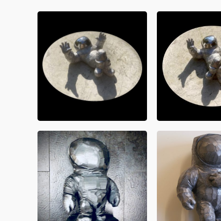
Universums dabei auch erscheinen mag, so entsp
dieser unergründlichen Tiefe.
Was könnte ein schöneres Bild für das menschlich
Erscheinung, dessen Spiegelvisier das Licht der
Galaxien reflektiert?