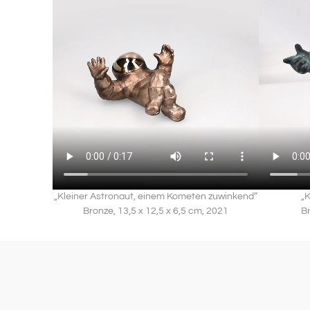
Gesamtheit als Art und irdische Spezies. Er vermitt
Ethnie, Geschlecht oder religiöser Zuordnung defi
Aufklärung und Fortschritt steht.
Das macht ihn trotz einer noch jungen Geschich
Menschen, zu einem Helden, der unter Einsatz se
Licht ins Dunkel existenzieller Fragen zu bringen.
Verleiht ihm der Anblick von Schwerelosigkeit 
lang den Anschein von Leichtigkeit und grenzenlos
gleich die Verwundbarkeit mit, der er jenseits 
Planeten ausgesetzt ist.
„Kleiner Astronaut, einem Kometen zuwinkend“
„K
Für mich verkörpert er aber genau dort, in dies
Bronze, 13,5 x 12,5 x 6,5 cm, 2021
Br
des Weltalls, das schönste und erhabenste Bild.
Denn als beseelte Hülle, ausgerüstet mit modern
verspiegeltem Helm, richtet er als hochentwickelt
Menschen, seinen Blick auf den Ursprung aller Di
Und so winzig und unbedeutend er in Anbetracht