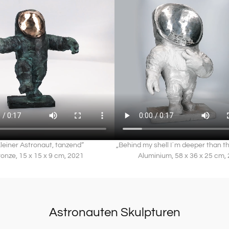
elt ein Wir-Gefühl, das sich jenseits von
niert und gleichsam für Zukunft,
te der Raumfahrt, zu einem Archetyp des
ines Lebens den Planeten verlässt, um
im weißen Raumanzug auch für einen Moment
er Freiheit, so schwingt mit ihr auch
der schützenden Atmosphäre unseres
leiner Astronaut, tanzend“
„Behind my shell I´m deeper than t
er lebensfeindlichen und kalten Umgebung
onze, 15 x 15 x 9 cm, 2021
Aluminium, 58 x 36 x 25 cm,
ster Technik, Sauerstofftank und
es Wesen und stellvertretend für alle
nge.
Astronauten Skulpturen
 der unvorstellbaren Weiten des