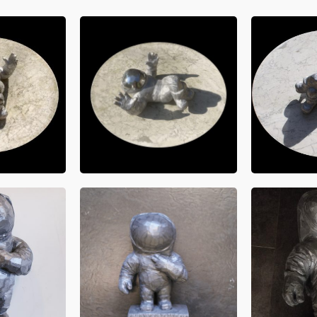
richt er in gleichem Maße auch selbst
e Bewusstsein sein, als eine zyklopenhafte
 Erde und das unzähliger Sonnen und