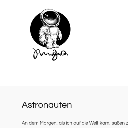
Zum
Inhalt
springen
Astronauten
An dem Morgen, als ich auf die Welt kam, saßen z
An dem Morgen, als ich auf die Welt kam, saßen z