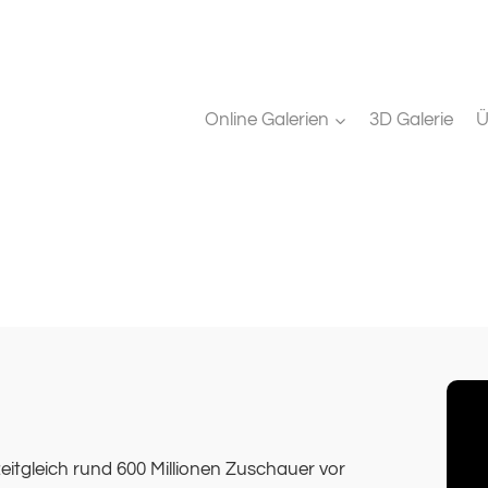
Online Galerien
3D Galerie
Ü
eitgleich rund 600 Millionen Zuschauer vor den Fernsehgerä
eitgleich rund 600 Millionen Zuschauer vor