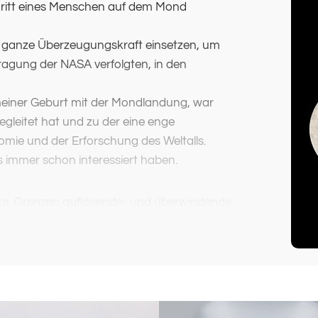
hritt eines Menschen auf dem Mond
re ganze Überzeugungskraft einsetzen, um
ragung der NASA verfolgten, in den
meiner Geburt mit der Mondlandung, war
egleitet hat und zu der eine enge
omie und der Erforschung des Weltalls.
 immer schon interessiert haben.
arke, Grenzen auflösende- und überwindende
und bereits zu vielen Kunstwerken inspiriert
 Erde zu verlassen um den Weltraum zu
am emotional wie auch ambivalent sind.
 Raumanzug und verspiegeltem Helm einer
 der Astronaut den Homo Sapiens in seiner